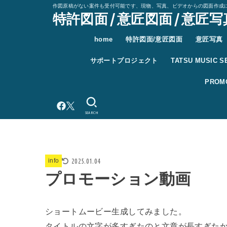
作図原稿がない案件も受付可能です、現物、写真、ビデオからの図面作成
特許図面 / 意匠図面 / 意匠写真
home
特許図面/意匠図面
意匠写真
サポートプロジェクト
TATSU MUSIC SE
PROM
SEARCH
2025.01.04
info
プロモーション動画
ショートムービー生成してみました。
タイトルの文字が多すぎたのと文章が長すぎた