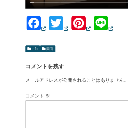
F
T
P
L
a
w
i
i
info
図面
c
i
n
n
コメントを残す
e
t
t
e
メールアドレスが公開されることはありません
b
t
e
o
e
r
コメント
※
o
r
e
k
s