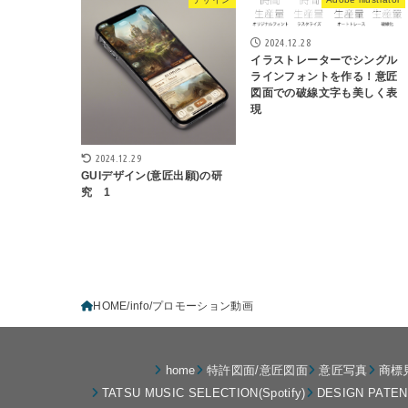
2024.12.28
イラストレーターでシングル
ラインフォントを作る！意匠
図面での破線文字も美しく表
現
2024.12.29
GUIデザイン(意匠出願)の研
究 1
HOME
info
プロモーション動画
home
特許図面/意匠図面
意匠写真
商標
TATSU MUSIC SELECTION(Spotify)
DESIGN PATE