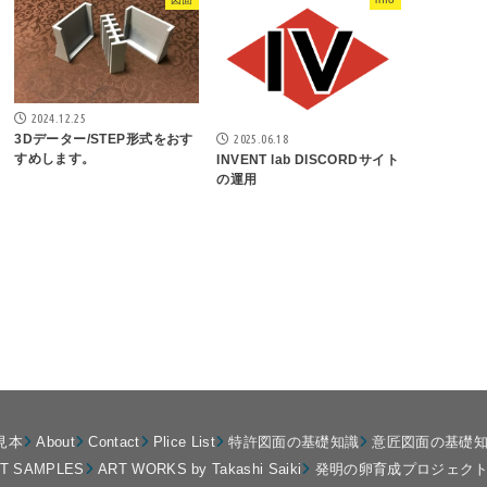
2024.12.25
2025.06.18
3Dデーター/STEP形式をおす
すめします。
INVENT lab DISCORDサイト
の運用
見本
About
Contact
Plice List
特許図面の基礎知識
意匠図面の基礎
NT SAMPLES
ART WORKS by Takashi Saiki
発明の卵育成プロジェク