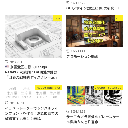
2024.12.29
GUIデザイン(意匠出願)の研究 1
Tips
info
2025.01.04
プロモーション動画
2026.04.17
米国意匠出願（Design
Patent）の鉄則：OA回避の鍵は
「凹部の戦略的ディスクレーム」
Adobe illustrator
Adobe Photoshop
2024.12.28
イラストレーターでシングルライ
2024.12.28
ンフォントを作る！意匠図面での
サーモカメラ画像のグレースケー
破線文字も美しく表現
ル変換方法と注意点