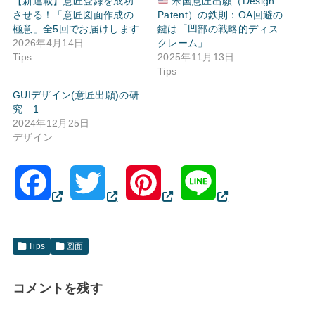
【新連載】意匠登録を成功
米国意匠出願（Design
させる！「意匠図面作成の
Patent）の鉄則：OA回避の
極意」全5回でお届けします
鍵は「凹部の戦略的ディス
2026年4月14日
クレーム」
Tips
2025年11月13日
Tips
GUIデザイン(意匠出願)の研
究 1
2024年12月25日
デザイン
F
T
P
L
a
w
i
i
Tips
図面
c
i
n
n
コメントを残す
e
t
t
e