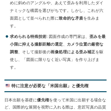
めに斜めのアングルや、あえて歪みを利用したダイ
ナミックな構図を選びがちです。しかし、これが六
面図として並べられた際に
致命的な矛盾
を生みま
す。
求められる特殊技術
: 図面作成の専門家は、
歪みを最
小限に抑える撮影距離の選定
、
カメラ位置の厳密な
調整
、そして撮影後の
画像処理による歪み補正
を駆
使し、「図面に限りなく近い写真」を作り上げま
す。
特に注意が必要な「米国出願」と優先権
日本出願を基礎に
優先権
を使って米国に出願する場合な
ど、国際的な展開を視野に入れる際は、意匠写真の品質