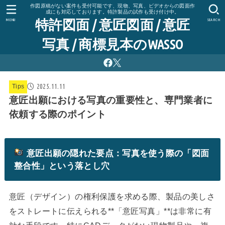
作図原稿がない案件も受付可能です、現物、写真、ビデオからの図面作
成にも対応しております。特許製品の試作も受け付け中。
特許図面 / 意匠図面 / 意匠
MENU
SEARCH
写真 / 商標見本のWASSO
2025.11.11
Tips
意匠出願における写真の重要性と、専門業者に
依頼する際のポイント
意匠出願の隠れた要点：写真を使う際の「図面
整合性」という落とし穴
意匠（デザイン）の権利保護を求める際、製品の美しさ
をストレートに伝えられる**「意匠写真」**は非常に有