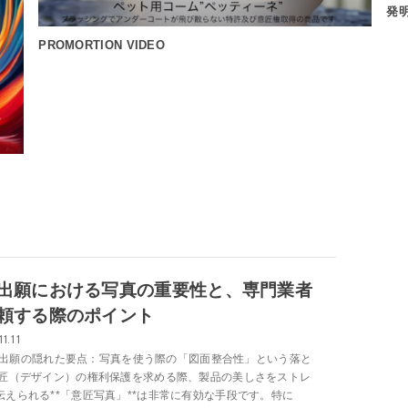
発明の卵育成プロジェクト
DE
出願における写真の重要性と、専門業者
頼する際のポイント
11.11
出願の隠れた要点：写真を使う際の「図面整合性」という落と
意匠（デザイン）の権利保護を求める際、製品の美しさをストレ
伝えられる**「意匠写真」**は非常に有効な手段です。特に