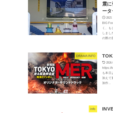
震に
ータ
2025.
BIG
く、も
しまし
の際の安
TO
DRAMA INFO
2026.
https
も本日
加えて
加作...
INV
info