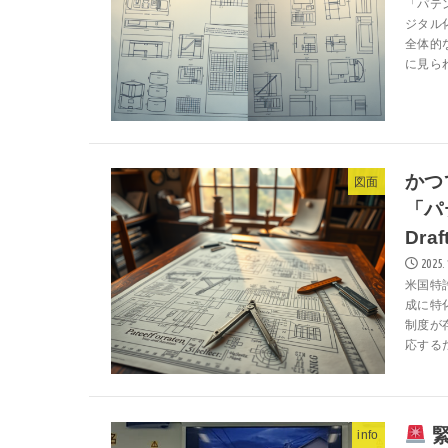
「パテ
ジタル
全体的
に見ら
かつ
図面
「パ
Dr
2025.
米国特
成に特化
制度が
応するた
緊
info