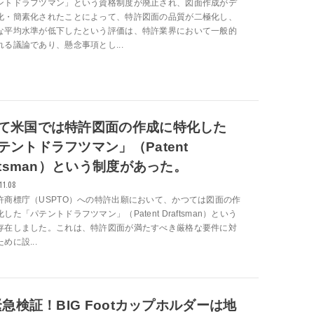
ントドラフツマン」という資格制度が廃止され、図面作成がデ
化・簡素化されたことによって、特許図面の品質が二極化し、
な平均水準が低下したという評価は、特許業界において一般的
れる議論であり、懸念事項とし...
て米国では特許図面の作成に特化した
テントドラフツマン」（Patent
aftsman）という制度があった。
11.08
許商標庁（USPTO）への特許出願において、かつては図面の作
した「パテントドラフツマン」（Patent Draftsman）という
存在しました。これは、特許図面が満たすべき厳格な要件に対
めに設...
急検証！BIG Footカップホルダーは地