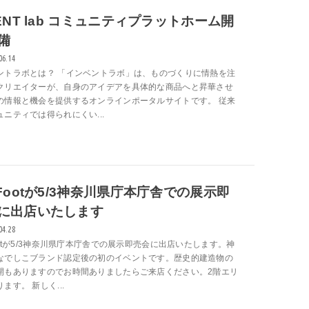
VENT lab コミュニティプラットホーム開
備
06.14
ントラボとは？ 「インベントラボ」は、ものづくりに情熱を注
クリエイターが、自身のアイデアを具体的な商品へと昇華させ
の情報と機会を提供するオンラインポータルサイトです。 従来
ュニティでは得られにくい...
GFootが5/3神奈川県庁本庁舎での展示即
に出店いたします
04.28
ootが5/3神奈川県庁本庁舎での展示即売会に出店いたします。神
なでしこブランド認定後の初のイベントです。歴史的建造物の
開もありますのでお時間ありましたらご来店ください。2階エリ
ます。 新しく...