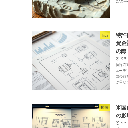
CADデ
特許
Tips
資金
の際
2025.
特許図
ューデ
面の品
は単なる
米国
図面
の影
2025.