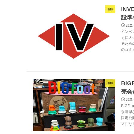
IN
info
設準
2025.
インベ
ぐ個人
るため
のコミ
BI
info
売会
2025.
BIGF
奈川県
限定公
アになり