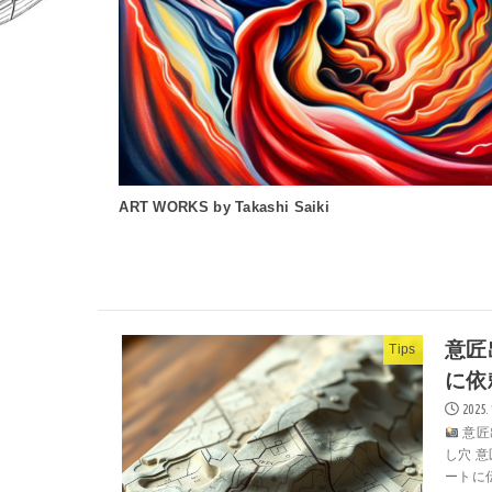
PROMORTION VIDEO
意匠
Tips
に依
2025.
意匠
し穴 
ートに