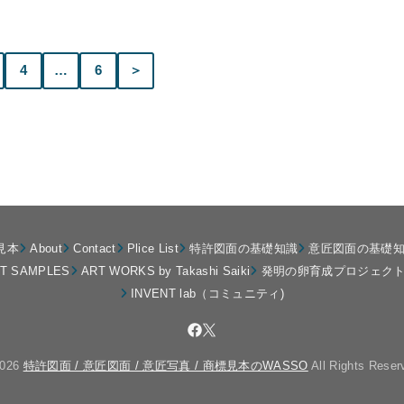
4
…
6
＞
見本
About
Contact
Plice List
特許図面の基礎知識
意匠図面の基礎
NT SAMPLES
ART WORKS by Takashi Saiki
発明の卵育成プロジェク
INVENT lab（コミュニティ)
2026
特許図面 / 意匠図面 / 意匠写真 / 商標見本のWASSO
All Rights Reser