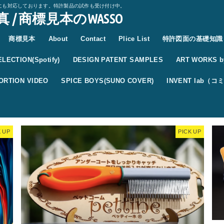
にも対応しております。特許製品の試作も受け付け中。
 / 商標見本のWASSO
商標見本
About
Contact
Plice List
特許図面の基礎知識
LECTION(Spotify)
DESIGN PATENT SAMPLES
ART WORKS by
ORTION VIDEO
SPICE BOYS(SUNO COVER)
INVENT lab（