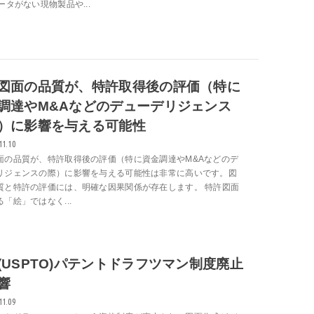
ータがない現物製品や...
図面の品質が、特許取得後の評価（特に
調達やM&Aなどのデューデリジェンス
）に影響を与える可能性
11.10
面の品質が、特許取得後の評価（特に資金調達やM&Aなどのデ
リジェンスの際）に影響を与える可能性は非常に高いです。図
質と特許の評価には、明確な因果関係が存在します。 特許図面
「絵」ではなく...
(USPTO)パテントドラフツマン制度廃止
響
11.09