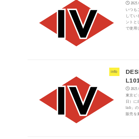
2025.
いつも
している
ントと
で使用し
DES
info
L10
2025.
東京ビッ
日）に
lab
販売を兼