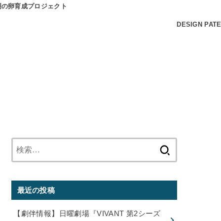
SIGN PATENT SAMPLES
ART WORKS by
検
索:
最近の投稿
【劇伴情報】日曜劇場『VIVANT 第2シーズ