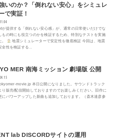
強いのか？「倒れない安心」をシミュレ
ーで実証！
11.04
 Footが提供する「倒れない安心感」が、通常の日常使いだけでな
しもの時にも役立つのかを検証するため、特別なテストを実施
た。
地震シミュレーターで安定性を徹底検証 今回は、地震
全性を検証する...
KYO MER 南海ミッション 劇場版 公開
04.15
://tokyomer-movie.jp 本日公開になりました。サウンドトラック
より販売/配信開始しておりますのでお楽しみください。旧作に
更にパワーアップした新曲も追加しております。（斎木達彦参
ENT lab DISCORDサイトの運用