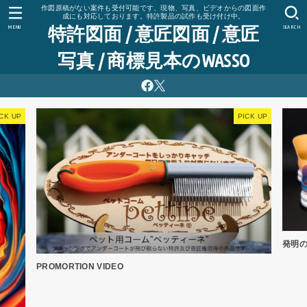
作図原稿がない案件も受付可能です、現物、写真、ビデオからの図面作
成にも対応しております。特許製品の試作も受け付け中。
特許図面 / 意匠図面 / 意匠
MENU
SEARCH
写真 / 商標見本のWASSO
発明
PROMORTION VIDEO