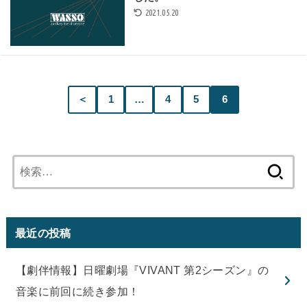
2021.05.20
＜
1
…
4
5
6
検
索:
最近の投稿
【劇伴情報】日曜劇場『VIVANT 第2シーズン』の
音楽に前回に続き参加！